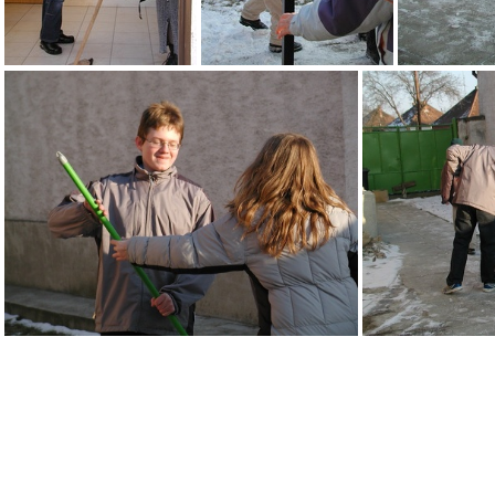
P2061394
P2061395
P2061401