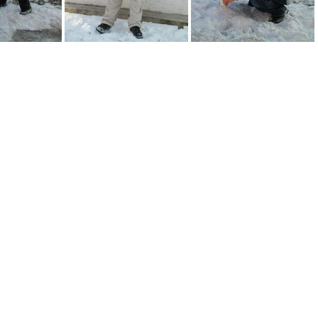
P2061399
P2061400