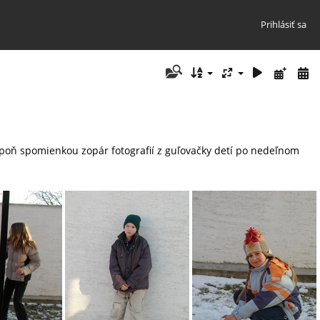
Prihlásiť sa
spoň spomienkou zopár fotografií z guľovačky detí po nedeľnom