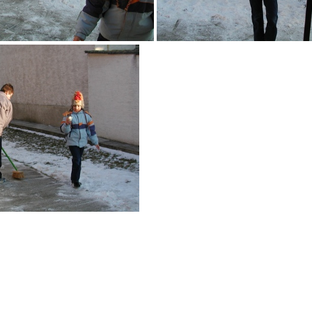
P2061396
P2061398
P2061402