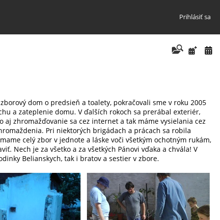
Prihlásiť sa
 zborový dom o predsieň a toalety, pokračovali sme v roku 2005
chu a zateplenie domu. V ďalších rokoch sa prerábal exteriér,
lo aj zhromažďovanie sa cez internet a tak máme vysielania cez
hromaždenia. Pri niektorých brigádach a prácach sa robila
jímame celý zbor v jednote a láske voči všetkým ochotným rukám,
aviť. Nech je za všetko a za všetkých Pánovi vďaka a chvála! V
inky Belianskych, tak i bratov a sestier v zbore.