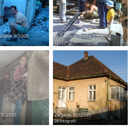
ačiatok 9/2009
Pokladanie dlažby 05/2009
211 fotografií
ť 1/2005
Začiatok 01/2005
28 fotografií