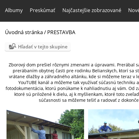
Albumy
Preskúmať
Najčastejšie zobrazované
Nové
Úvodná stránka
/
PRESTAVBA
Hľadať v tejto skupine
Zborový dom prešiel rôznymi zmenami a úpravami. Prerábal sa i
prerábaním obytnej časti pre rodinku Belianskych, ktorí sa s
vrátane dlažby a záhradného altánku, kde si môžeme teraz v le
YouTUBE kanál a môžeme tak využívať súčasnú techniku aj 
fotodokumentácia, ktorú ponúkame k nahliadnutiu aj vám. Od zač
ktoré sú priložené k dielu, aj k myšlienkam, ktoré toto zveľa
súčasnosti sa môžeme tešiť a radovať z dokončený