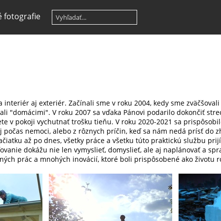
 fotografie
nteriér aj exteriér. Začínali sme v roku 2004, kedy sme zväčšovali
tali "domácimi". V roku 2007 sa vďaka Pánovi podarilo dokončiť stre
te v pokoji vychutnať trošku tieňu. V roku 2020-2021 sa prispôsobi
počas nemoci, alebo z rôznych príčin, keď sa nám nedá prísť do z
iatku až po dnes, všetky práce a všetku túto praktickú službu pri
ďovanie dokážu nie len vymyslieť, domyslieť, ale aj naplánovať a spr
ch prác a mnohých inovácií, ktoré boli prispôsobené ako životu rod