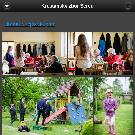
Krestansky zbor Sered
Hľadať v tejto skupine