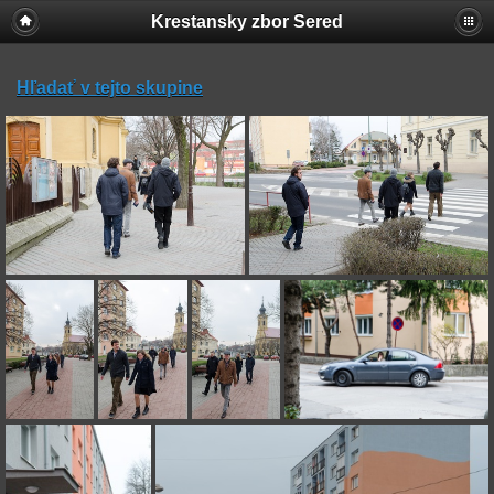
Krestansky zbor Sered
Hľadať v tejto skupine