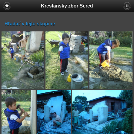
Krestansky zbor Sered
Hľadať v tejto skupine