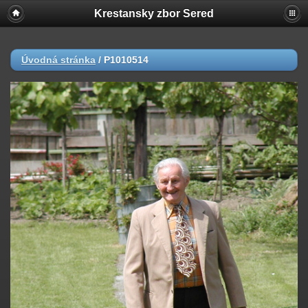
Krestansky zbor Sered
Úvodná stránka
/
P1010514