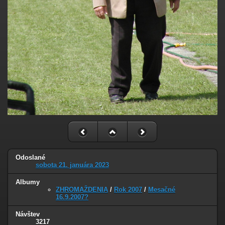
Odoslané
sobota 21. januára 2023
Albumy
ZHROMAŽDENIA
/
Rok 2007
/
Mesačné
16.9.2007?
Návštev
3217