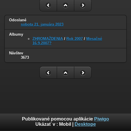
Odoslané
sobota 21. januára 2023
Albumy
ZHROMAŽDENIA
/
Rok 2007
/
Mesačné
16.9.2007?
Návštev
3673
Publikované pomocou aplikácie
Piwigo
Ukázať v :
Mobil
|
Desktope