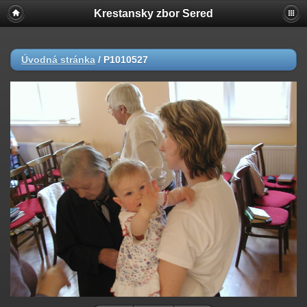
Krestansky zbor Sered
Úvodná stránka
/
P1010527