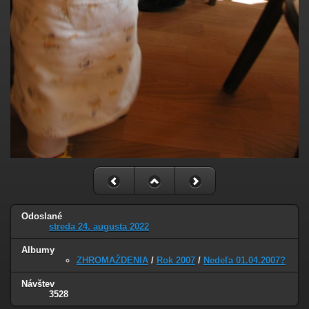
Odoslané
streda 24. augusta 2022
Albumy
ZHROMAŽDENIA
/
Rok 2007
/
Nedeľa 01.04.2007?
Návštev
3528