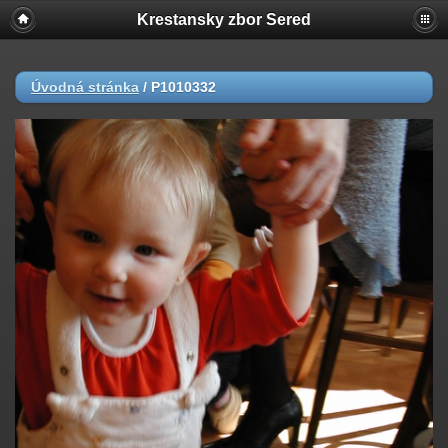
Krestansky zbor Sered
Úvodná stránka
/
P1010332