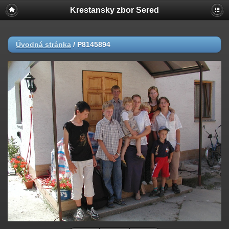
Krestansky zbor Sered
Úvodná stránka
/
P8145894