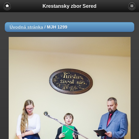
Krestansky zbor Sered
Úvodná stránka
/
MJH 1299