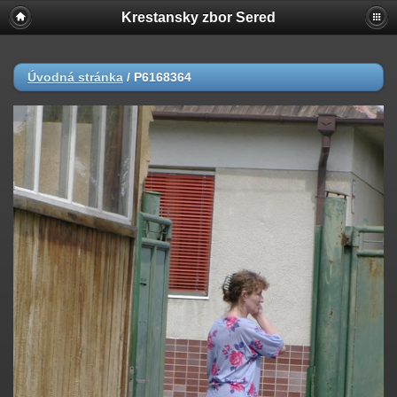
Krestansky zbor Sered
Úvodná stránka
/
P6168364