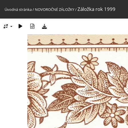
Záložka rok 1999
Úvodná stránka
/
NOVOROČNÉ ZÁLOŽKY
/