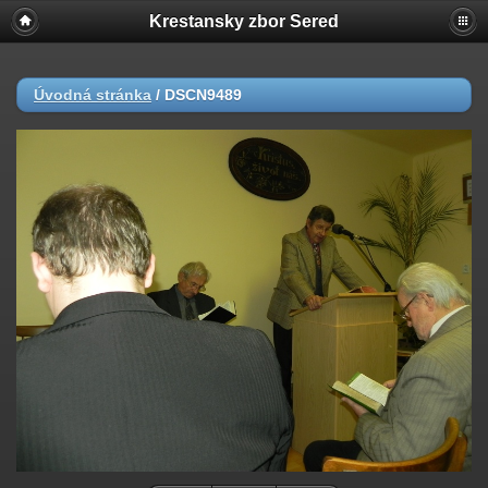
Krestansky zbor Sered
Úvodná stránka
/
DSCN9489