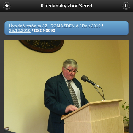
Krestansky zbor Sered
Úvodná stránka
/
ZHROMAŽDENIA
/
Rok 2010
/
25.12.2010
/
DSCN0093