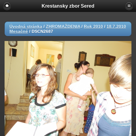
Krestansky zbor Sered
Úvodná stránka
/
ZHROMAŽDENIA
/
Rok 2010
/
18.7.2010
Mesačné
/
DSCN2687