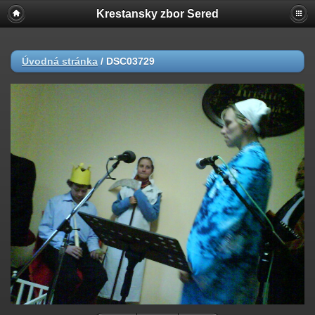
Krestansky zbor Sered
Úvodná stránka
/
DSC03729